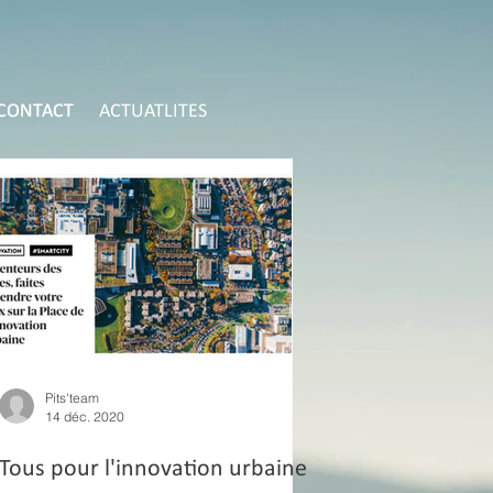
CONTACT
CONTACT
ACTUATLITES
Pits'team
14 déc. 2020
Tous pour l'innovation urbaine