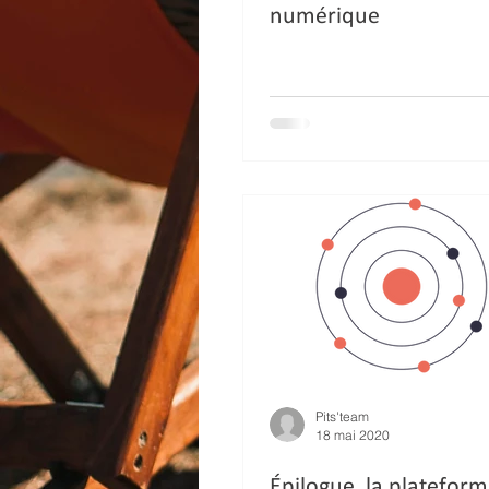
numérique
Pits'team
18 mai 2020
Épilogue, la platefor