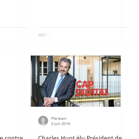
Pits'team
2 juin 2019
me contre
Charles Huot élu Président de