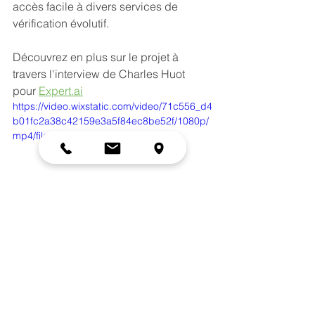
accès facile à divers services de 
vérification évolutif.
Découvrez en plus sur le projet à 
travers l'interview de Charles Huot 
pour 
Expert.ai
https://video.wixstatic.com/video/71c556_d4
b01fc2a38c42159e3a5f84ec8be52f/1080p/
mp4/file.mp4
En savoir plus sur le projet : 
http://www.socialtruth.eu/